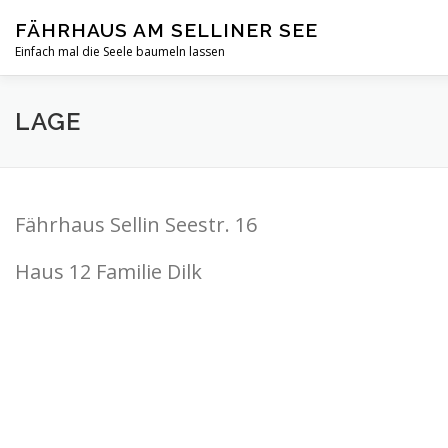
Zum
FÄHRHAUS AM SELLINER SEE
Inhalt
springen
Einfach mal die Seele baumeln lassen
HOME
INFOS
FOTOGALERIE
BELEGUNG
LAGE
PREISE /BEDINGUNGEN
BUCHUNGEN
LAGE
KO
Fährhaus Sellin Seestr. 16
REETHAUS GÖHREN
Haus 12 Familie Dilk