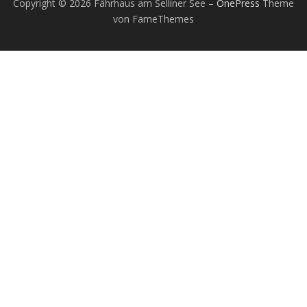
Copyright © 2026 Fährhaus am Selliner See
–
OnePress
Theme
von FameThemes