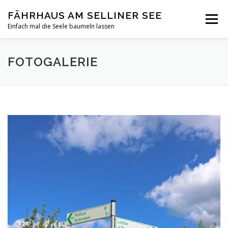
Zum
FÄHRHAUS AM SELLINER SEE
Inhalt
Menü
springen
Einfach mal die Seele baumeln lassen
HOME
INFOS
FOTOGALERIE
BELEGUNG
FOTOGALERIE
PREISE /BEDINGUNGEN
BUCHUNGEN
LAGE
KONTAKT
REETHAUS GÖHREN